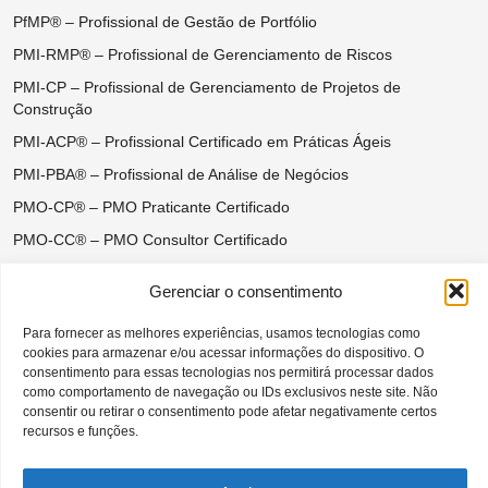
PfMP® – Profissional de Gestão de Portfólio
PMI-RMP® – Profissional de Gerenciamento de Riscos
PMI-CP – Profissional de Gerenciamento de Projetos de
Construção
PMI-ACP® – Profissional Certificado em Práticas Ágeis
PMI-PBA® – Profissional de Análise de Negócios
PMO-CP® – PMO Praticante Certificado
PMO-CC® – PMO Consultor Certificado
Certificações do Ágil Disciplinado
Gerenciar o consentimento
DASM® – Disciplined Agile Scrum Master
Para fornecer as melhores experiências, usamos tecnologias como
DASSM® – Disciplined Agile Senior Scrum Master
cookies para armazenar e/ou acessar informações do dispositivo. O
DAC® – Disciplined Agile Coach
consentimento para essas tecnologias nos permitirá processar dados
como comportamento de navegação ou IDs exclusivos neste site. Não
DAVSC® – Disciplined Agile Value Stream Consultant
consentir ou retirar o consentimento pode afetar negativamente certos
recursos e funções.