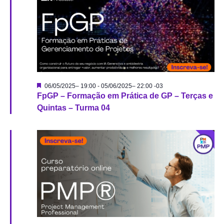
nave
de
visu
Destacado
06/05/2025– 19:00
-
05/06/2025– 22:00
-03
de
FpGP – Formação em Prática de GP – Terças e
Quintas – Turma 04
Even