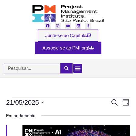
Junte-se ao Capítulo
Associe-se ao PMI.org!
21/05/2025
Nav
Procurar
Pesq
Dia
eventos
Selecione
do
a
Em andamento
visu
data.
e
Eve