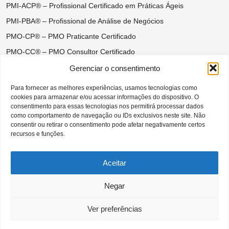
PMI-ACP® – Profissional Certificado em Práticas Ágeis
PMI-PBA® – Profissional de Análise de Negócios
PMO-CP® – PMO Praticante Certificado
PMO-CC® – PMO Consultor Certificado
Certificações do Ágil Disciplinado
Gerenciar o consentimento
DASM® – Disciplined Agile Scrum Master
Para fornecer as melhores experiências, usamos tecnologias como
cookies para armazenar e/ou acessar informações do dispositivo. O
DASSM® – Disciplined Agile Senior Scrum Master
consentimento para essas tecnologias nos permitirá processar dados
DAC® – Disciplined Agile Coach
como comportamento de navegação ou IDs exclusivos neste site. Não
consentir ou retirar o consentimento pode afetar negativamente certos
DAVSC® – Disciplined Agile Value Stream Consultant
recursos e funções.
Aceitar
Negar
CAPÍTULO SÃO PAULO BRASIL DO
PROJECT MANAGEMENT INSTITUTE |
Todos os direitos reservados –– 2026 ©
Ver preferências