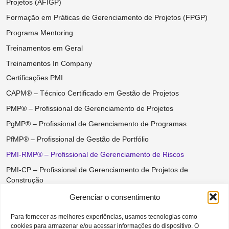
Projetos (AFIGP)
Formação em Práticas de Gerenciamento de Projetos (FPGP)
Programa Mentoring
Treinamentos em Geral
Treinamentos In Company
Certificações PMI
CAPM® – Técnico Certificado em Gestão de Projetos
PMP® – Profissional de Gerenciamento de Projetos
PgMP® – Profissional de Gerenciamento de Programas
PfMP® – Profissional de Gestão de Portfólio
PMI-RMP® – Profissional de Gerenciamento de Riscos
PMI-CP – Profissional de Gerenciamento de Projetos de
Construção
PMI-ACP® – Profissional Certificado em Práticas Ágeis
Gerenciar o consentimento
PMI-PBA® – Profissional de Análise de Negócios
Para fornecer as melhores experiências, usamos tecnologias como
PMO-CP® – PMO Praticante Certificado
cookies para armazenar e/ou acessar informações do dispositivo. O