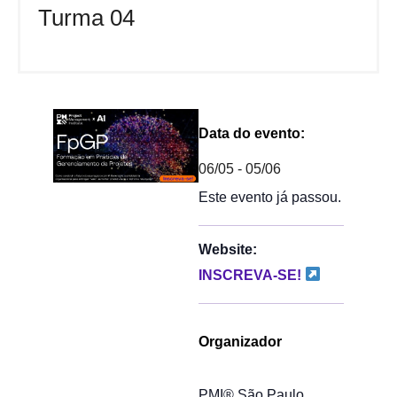
Turma 04
Data do evento:
06/05
-
05/06
Este evento já passou.
Website:
INSCREVA-SE!
Organizador
PMI® São Paulo