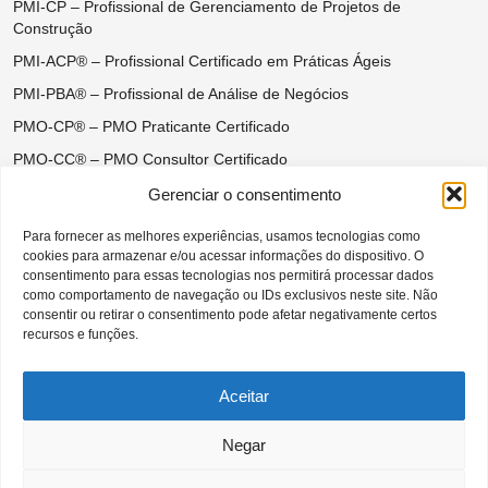
PMI-CP – Profissional de Gerenciamento de Projetos de
Construção
PMI-ACP® – Profissional Certificado em Práticas Ágeis
PMI-PBA® – Profissional de Análise de Negócios
PMO-CP® – PMO Praticante Certificado
PMO-CC® – PMO Consultor Certificado
Certificações do Ágil Disciplinado
Gerenciar o consentimento
DASM® – Disciplined Agile Scrum Master
Para fornecer as melhores experiências, usamos tecnologias como
cookies para armazenar e/ou acessar informações do dispositivo. O
DASSM® – Disciplined Agile Senior Scrum Master
consentimento para essas tecnologias nos permitirá processar dados
DAC® – Disciplined Agile Coach
como comportamento de navegação ou IDs exclusivos neste site. Não
consentir ou retirar o consentimento pode afetar negativamente certos
DAVSC® – Disciplined Agile Value Stream Consultant
recursos e funções.
Aceitar
Negar
CAPÍTULO SÃO PAULO BRASIL DO
PROJECT MANAGEMENT INSTITUTE |
Todos os direitos reservados –– 2026 ©