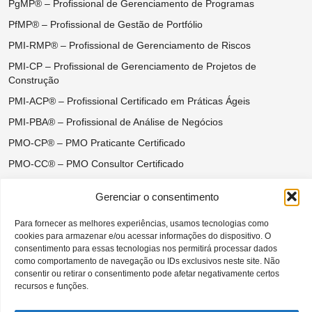
PgMP® – Profissional de Gerenciamento de Programas
PfMP® – Profissional de Gestão de Portfólio
PMI-RMP® – Profissional de Gerenciamento de Riscos
PMI-CP – Profissional de Gerenciamento de Projetos de
Construção
PMI-ACP® – Profissional Certificado em Práticas Ágeis
PMI-PBA® – Profissional de Análise de Negócios
PMO-CP® – PMO Praticante Certificado
PMO-CC® – PMO Consultor Certificado
Certificações do Ágil Disciplinado
Gerenciar o consentimento
DASM® – Disciplined Agile Scrum Master
Para fornecer as melhores experiências, usamos tecnologias como
DASSM® – Disciplined Agile Senior Scrum Master
cookies para armazenar e/ou acessar informações do dispositivo. O
DAC® – Disciplined Agile Coach
consentimento para essas tecnologias nos permitirá processar dados
como comportamento de navegação ou IDs exclusivos neste site. Não
DAVSC® – Disciplined Agile Value Stream Consultant
consentir ou retirar o consentimento pode afetar negativamente certos
recursos e funções.