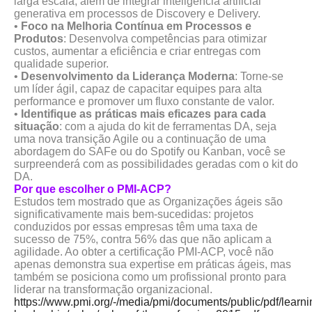
larga escala, além de integrar inteligência artificial
generativa em processos de Discovery e Delivery.
•
Foco na Melhoria Contínua em Processos e
Produtos
: Desenvolva competências para otimizar
custos, aumentar a eficiência e criar entregas com
qualidade superior.
•
Desenvolvimento da Liderança Moderna
: Torne-se
um líder ágil, capaz de capacitar equipes para alta
performance e promover um fluxo constante de valor.
•
Identifique as práticas mais eficazes para cada
situação
: com a ajuda do kit de ferramentas DA, seja
uma nova transição Agile ou a continuação de uma
abordagem do SAFe ou do Spotify ou Kanban, você se
surpreenderá com as possibilidades geradas com o kit do
DA.
Por que escolher o PMI-ACP?
Estudos tem mostrado que as Organizações ágeis são
significativamente mais bem-sucedidas: projetos
conduzidos por essas empresas têm uma taxa de
sucesso de 75%, contra 56% das que não aplicam a
agilidade. Ao obter a certificação PMI-ACP, você não
apenas demonstra sua expertise em práticas ágeis, mas
também se posiciona como um profissional pronto para
liderar na transformação organizacional.
https://www.pmi.org/-/media/pmi/documents/public/pdf/learni