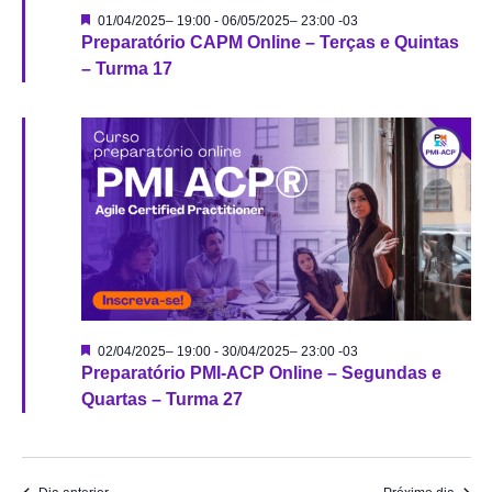
Destacado
01/04/2025– 19:00
-
06/05/2025– 23:00
-03
Preparatório CAPM Online – Terças e Quintas
– Turma 17
Destacado
02/04/2025– 19:00
-
30/04/2025– 23:00
-03
Preparatório PMI-ACP Online – Segundas e
Quartas – Turma 27