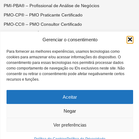
PMI-PBA® – Profissional de Análise de Negócios
PMO-CP® – PMO Praticante Certificado
PMO-CC® – PMO Consultor Certificado
Certificações do Ágil Disciplinado
Gerenciar o consentimento
DASM® – Disciplined Agile Scrum Master
Para fornecer as melhores experiências, usamos tecnologias como
DASSM® – Disciplined Agile Senior Scrum Master
cookies para armazenar e/ou acessar informações do dispositivo. O
DAC® – Disciplined Agile Coach
consentimento para essas tecnologias nos permitirá processar dados
como comportamento de navegação ou IDs exclusivos neste site. Não
DAVSC® – Disciplined Agile Value Stream Consultant
consentir ou retirar o consentimento pode afetar negativamente certos
recursos e funções.
Aceitar
CAPÍTULO SÃO PAULO BRASIL DO
Negar
PROJECT MANAGEMENT INSTITUTE |
Todos os direitos reservados –– 2026 ©
Ver preferências
criação de sites profissionais –
jx2