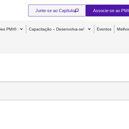
Junte-se ao Capítulo
Associe-se ao PMI
ções PMI®
Capacitação – Desenvolva-se!
Eventos
Melho