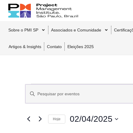
Sobre o PMI SP
Associados e Comunidade
Certifica
Artigos & Insights
Contato
Eleições 2025
Pesquisa
Digite
a
palavra-
chave.
e
Pesquisa
Eventos
02/04/2025
Hoje
pela
navegação
Selecione
palavra-
a
chave.