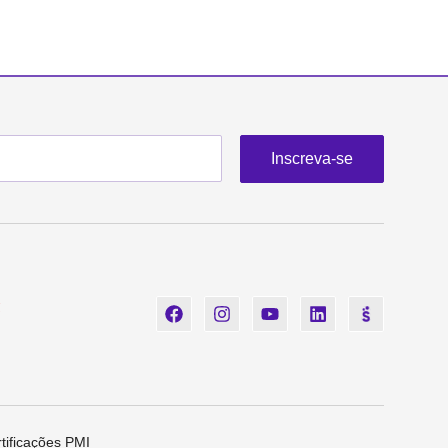
Inscreva-se
tificações PMI