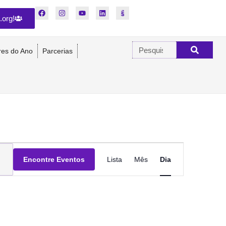
.org!
res do Ano
Parcerias
Navegação
Encontre Eventos
Lista
Mês
Dia
do
visual
Evento