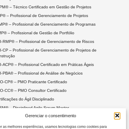
M® – Técnico Certificado em Gestão de Projetos
® – Profissional de Gerenciamento de Projetos
P® – Profissional de Gerenciamento de Programas
P® – Profissional de Gestão de Portfólio
-RMP® – Profissional de Gerenciamento de Riscos
-CP – Profissional de Gerenciamento de Projetos de
nstrução
-ACP® – Profissional Certificado em Práticas Ágeis
-PBA® – Profissional de Análise de Negócios
-CP® – PMO Praticante Certificado
O-CC® – PMO Consultor Certificado
tificações do Ágil Disciplinado
M® – Disciplined Agile Scrum Master
Gerenciar o consentimento
SM® – Disciplined Agile Senior Scrum Master
® – Disciplined Agile Coach
er as melhores experiências, usamos tecnologias como cookies para