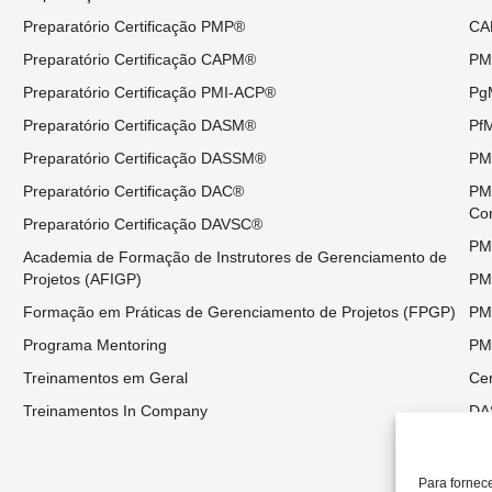
Preparatório Certificação PMP®
CAP
Preparatório Certificação CAPM®
PMP
Preparatório Certificação PMI-ACP®
PgM
Preparatório Certificação DASM®
PfM
Preparatório Certificação DASSM®
PMI
Preparatório Certificação DAC®
PMI
Co
Preparatório Certificação DAVSC®
PMI
Academia de Formação de Instrutores de Gerenciamento de
Projetos (AFIGP)
PMI
Formação em Práticas de Gerenciamento de Projetos (FPGP)
PMO
Programa Mentoring
PM
Treinamentos em Geral
Cer
Treinamentos In Company
DAS
DAS
DAC
Para fornec