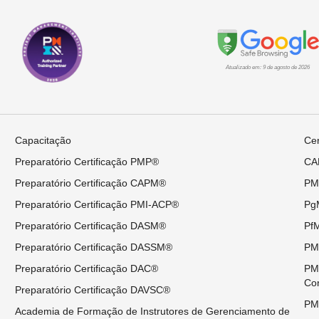
Atualizado em: 9 de agosto de 2026
Capacitação
Cer
Preparatório Certificação PMP®
CAP
Preparatório Certificação CAPM®
PMP
Preparatório Certificação PMI-ACP®
PgM
Preparatório Certificação DASM®
PfM
Preparatório Certificação DASSM®
PMI
Preparatório Certificação DAC®
PMI
Co
Preparatório Certificação DAVSC®
PMI
Academia de Formação de Instrutores de Gerenciamento de