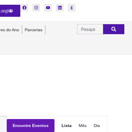
.org!
res do Ano
Parcerias
Navegação
Encontre Eventos
Lista
Mês
Dia
do