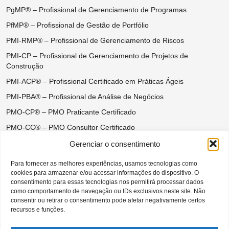
PgMP® – Profissional de Gerenciamento de Programas
PfMP® – Profissional de Gestão de Portfólio
PMI-RMP® – Profissional de Gerenciamento de Riscos
PMI-CP – Profissional de Gerenciamento de Projetos de
Construção
PMI-ACP® – Profissional Certificado em Práticas Ágeis
PMI-PBA® – Profissional de Análise de Negócios
PMO-CP® – PMO Praticante Certificado
PMO-CC® – PMO Consultor Certificado
Certificações do Ágil Disciplinado
Gerenciar o consentimento
DASM® – Disciplined Agile Scrum Master
Para fornecer as melhores experiências, usamos tecnologias como
DASSM® – Disciplined Agile Senior Scrum Master
cookies para armazenar e/ou acessar informações do dispositivo. O
consentimento para essas tecnologias nos permitirá processar dados
DAC® – Disciplined Agile Coach
como comportamento de navegação ou IDs exclusivos neste site. Não
consentir ou retirar o consentimento pode afetar negativamente certos
DAVSC® – Disciplined Agile Value Stream Consultant
recursos e funções.