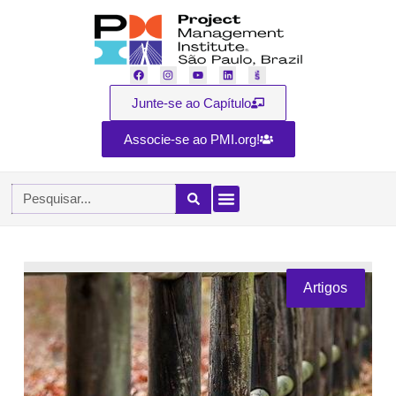
Junte-se ao Capítulo
Associe-se ao PMI.org!
Artigos