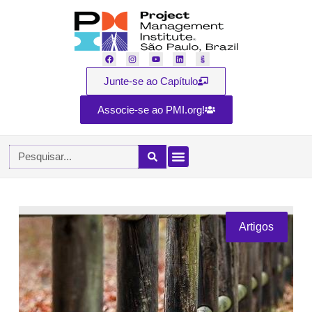
Junte-se ao Capítulo
Associe-se ao PMI.org!
Artigos