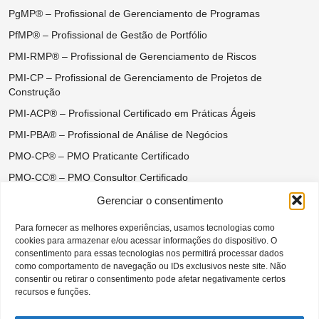
PgMP® – Profissional de Gerenciamento de Programas
PfMP® – Profissional de Gestão de Portfólio
PMI-RMP® – Profissional de Gerenciamento de Riscos
PMI-CP – Profissional de Gerenciamento de Projetos de
Construção
PMI-ACP® – Profissional Certificado em Práticas Ágeis
PMI-PBA® – Profissional de Análise de Negócios
PMO-CP® – PMO Praticante Certificado
PMO-CC® – PMO Consultor Certificado
Certificações do Ágil Disciplinado
Gerenciar o consentimento
DASM® – Disciplined Agile Scrum Master
Para fornecer as melhores experiências, usamos tecnologias como
DASSM® – Disciplined Agile Senior Scrum Master
cookies para armazenar e/ou acessar informações do dispositivo. O
consentimento para essas tecnologias nos permitirá processar dados
DAC® – Disciplined Agile Coach
como comportamento de navegação ou IDs exclusivos neste site. Não
consentir ou retirar o consentimento pode afetar negativamente certos
DAVSC® – Disciplined Agile Value Stream Consultant
recursos e funções.