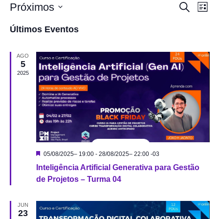
Próximos
Nav
Procurar
Pesq
Lista
eventos
Selecione
do
a
Últimos Eventos
visu
data.
e
Eve
AGO
5
nave
2025
de
visu
de
Destacado
05/08/2025– 19:00
-
28/08/2025– 22:00
-03
Inteligência Artificial Generativa para Gestão
de Projetos – Turma 04
Even
JUN
23