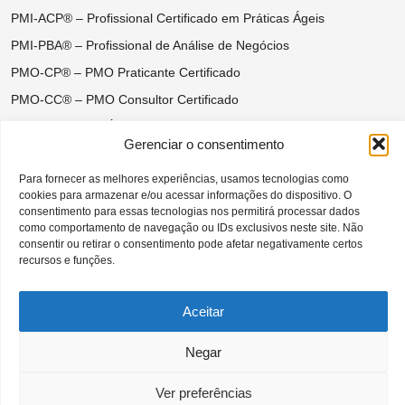
PMI-ACP® – Profissional Certificado em Práticas Ágeis
PMI-PBA® – Profissional de Análise de Negócios
PMO-CP® – PMO Praticante Certificado
PMO-CC® – PMO Consultor Certificado
Certificações do Ágil Disciplinado
Gerenciar o consentimento
DASM® – Disciplined Agile Scrum Master
Para fornecer as melhores experiências, usamos tecnologias como
DASSM® – Disciplined Agile Senior Scrum Master
cookies para armazenar e/ou acessar informações do dispositivo. O
DAC® – Disciplined Agile Coach
consentimento para essas tecnologias nos permitirá processar dados
como comportamento de navegação ou IDs exclusivos neste site. Não
DAVSC® – Disciplined Agile Value Stream Consultant
consentir ou retirar o consentimento pode afetar negativamente certos
recursos e funções.
Aceitar
CAPÍTULO SÃO PAULO BRASIL DO
Negar
PROJECT MANAGEMENT INSTITUTE |
Todos os direitos reservados –– 2026 ©
Ver preferências