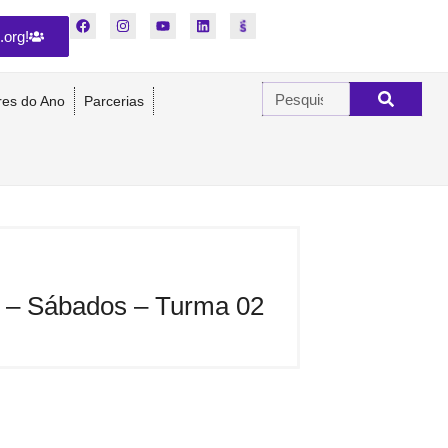
.org!
res do Ano
Parcerias
ne – Sábados – Turma 02