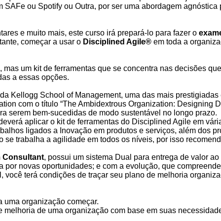
 SAFe ou Spotify ou Outra, por ser uma abordagem agnóstica
ares e muito mais, este curso irá prepará-lo para fazer o
exame
tante, começar a usar o
Disciplined Agile
®
em toda a organiz
, mas um kit de ferramentas que se concentra nas decisões que
das a essas opções.
, da Kellogg School of Management, uma das mais prestigiadas
tation com o título “The Ambidextrous Organization: Designing 
ra serem bem-sucedidas de modo sustentável no longo prazo.
verá aplicar o kit de ferramentas do Disciplined Agile em vári
rabalhos ligados a Inovação em produtos e serviços, além dos 
e trabalha a agilidade em todos os níveis, por isso recomenda
m Consultant
, possui um sistema Dual para entrega de valor ao 
ca por novas oportunidades; e com a evolução, que compreende
, você terá condições de traçar seu plano de melhoria organiz
ra uma organização começar.
 de melhoria de uma organização com base em suas necessidad