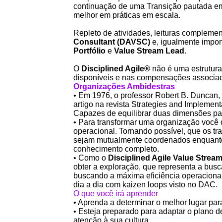
continuação de uma Transição pautada em
melhor em práticas em escala.
Repleto de atividades, leituras complement
Consultant (DAVSC)
e, igualmente impor
Portfólio
e
Value Stream Lead
.
O
Disciplined Agile®
não é uma estrutura
disponíveis e nas compensações associa
Organizações Ambidestras
• Em 1976, o professor Robert B. Duncan
artigo na revista Strategies and Implemen
Capazes de equilibrar duas dimensões pa
• Para transformar uma organização você de
operacional. Tornando possível, que os t
sejam mutualmente coordenados enquanto s
conhecimento completo.
• Como o
Disciplined Agile Value Strea
obter a exploração, que representa a bus
buscando a máxima eficiência operacional
dia a dia com kaizen loops visto no DAC.
O que você irá aprender
• Aprenda a determinar o melhor lugar pa
• Esteja preparado para adaptar o plano
atenção à sua cultura