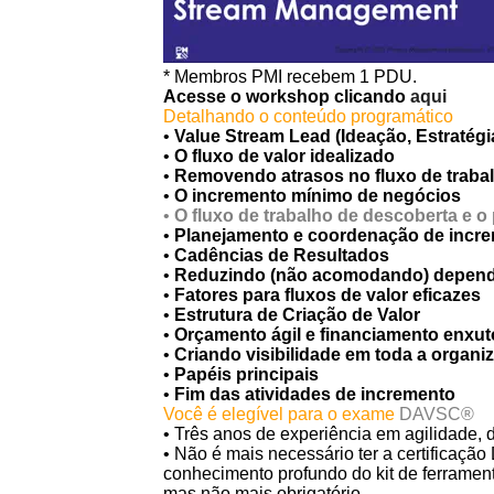
* Membros PMI recebem 1 PDU.
Acesse o workshop clicando
aqui
Detalhando o conteúdo programático
•
Value Stream Lead (Ideação, Estratégia
•
O fluxo de valor idealizado
•
Removendo atrasos no fluxo de traba
•
O incremento mínimo de negócios
•
O fluxo de trabalho de descoberta e 
•
Planejamento e coordenação de incr
•
Cadências de Resultados
•
Reduzindo (não acomodando) depen
•
Fatores para fluxos de valor eficazes
•
Estrutura de Criação de Valor
•
Orçamento ágil e financiamento enxut
•
Criando visibilidade em toda a organi
•
Papéis principais
•
Fim das atividades de incremento
Você é elegível para o exame
DAVSC®
• Três anos de experiência em agilidade, 
• Não é mais necessário ter a certificaçã
conhecimento profundo do kit de ferramen
mas não mais obrigatório.