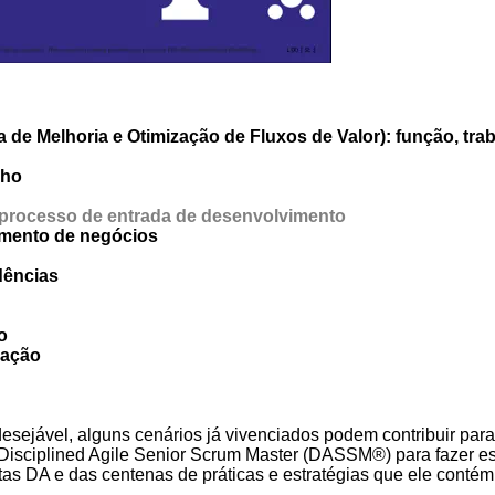
 de Melhoria e Otimização de Fluxos de Valor): função, trab
lho
o processo de entrada de desenvolvimento
emento de negócios
dências
o
zação
desejável, alguns cenários já vivenciados podem contribuir par
o Disciplined Agile Senior Scrum Master (DASSM®) para fazer e
tas DA e das centenas de práticas e estratégias que ele conté