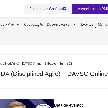
Junte-se ao Capítulo
Associe-se ao PMI
ções PMI®
Capacitação – Desenvolva-se!
Eventos
Melho
isciplined Agile) – DAVSC Online – Sábados – Turma 02
I DA (Disciplined Agile) – DAVSC Onli
Data do evento: