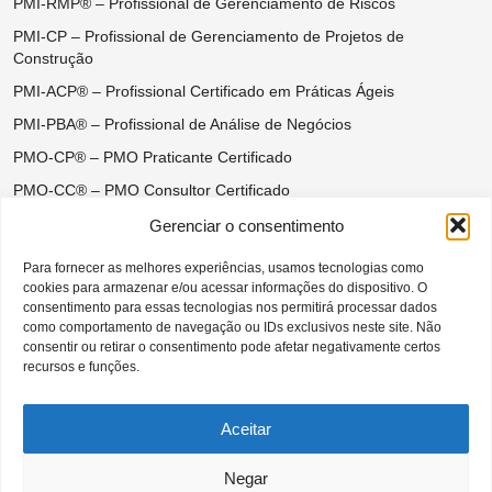
PMI-RMP® – Profissional de Gerenciamento de Riscos
PMI-CP – Profissional de Gerenciamento de Projetos de
Construção
PMI-ACP® – Profissional Certificado em Práticas Ágeis
PMI-PBA® – Profissional de Análise de Negócios
PMO-CP® – PMO Praticante Certificado
PMO-CC® – PMO Consultor Certificado
Certificações do Ágil Disciplinado
Gerenciar o consentimento
DASM® – Disciplined Agile Scrum Master
Para fornecer as melhores experiências, usamos tecnologias como
cookies para armazenar e/ou acessar informações do dispositivo. O
DASSM® – Disciplined Agile Senior Scrum Master
consentimento para essas tecnologias nos permitirá processar dados
DAC® – Disciplined Agile Coach
como comportamento de navegação ou IDs exclusivos neste site. Não
consentir ou retirar o consentimento pode afetar negativamente certos
DAVSC® – Disciplined Agile Value Stream Consultant
recursos e funções.
Aceitar
Negar
CAPÍTULO SÃO PAULO BRASIL DO