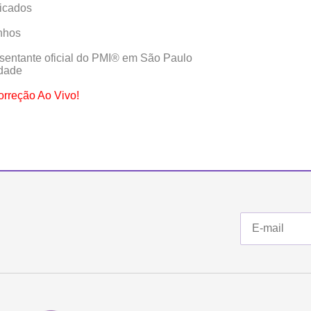
ficados
nhos
esentante oficial do PMI®️ em São Paulo
idade
rreção Ao Vivo!