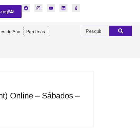
.org!
res do Ano
Parcerias
nt) Online – Sábados –