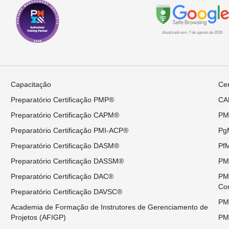
Atualizado em: 7 de agosto de 2026
Capacitação
Cer
Preparatório Certificação PMP®
CAP
Preparatório Certificação CAPM®
PMP
Preparatório Certificação PMI-ACP®
PgM
Preparatório Certificação DASM®
PfM
Preparatório Certificação DASSM®
PMI
Preparatório Certificação DAC®
PMI
Co
Preparatório Certificação DAVSC®
PMI
Academia de Formação de Instrutores de Gerenciamento de
Projetos (AFIGP)
PMI