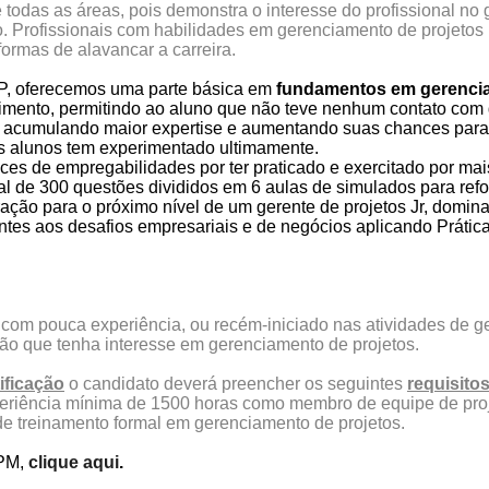
 de todas as áreas, pois demonstra o interesse do profissional
o. Profissionais com habilidades em gerenciamento de projetos
ormas de alavancar a carreira.
P, oferecemos uma parte básica em
fundamentos em gerencia
ndimento, permitindo ao aluno que não teve nenhum contato com
, acumulando maior expertise e aumentando suas chances par
os alunos tem experimentado ultimamente.
ces de empregabilidades por ter praticado e exercitado por m
l de 300 questões divididos em 6 aulas de simulados para refo
ação para o próximo nível de um gerente de projetos Jr, domina
rentes aos desafios empresariais e de negócios aplicando Práti
 com pouca experiência, ou recém-iniciado nas atividades de g
ão que tenha interesse em gerenciamento de projetos.
tificação
o candidato deverá preencher os seguintes
requisito
xperiência mínima de 1500 horas como membro de equipe de pro
de treinamento formal em gerenciamento de projetos.
APM,
clique aqui
.