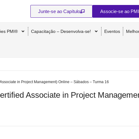
Junte-se ao Capítulo
Associe-se ao PMI
ções PMI®
Capacitação – Desenvolva-se!
Eventos
Melho
 Associate in Project Management) Online – Sábados – Turma 16
rtified Associate in Project Manageme