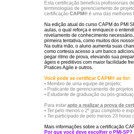
Esta certificação beneficia profissionais
terminologias de gerenciamento de projet
certificação
CAPM®
é uma das melhores f
Na edição atual do curso CAPM do PMI S
aulas, o qual reforça e enriquece o ente
nivelamento de conhecimento necessário
primeira tentativa, como muitos dos noss
Na outra mão, o aluno aumenta suas chan
como cortesia acesso a um banco adiciona
pegar ritmo de prova, elevando sua prepar
ágeis e preditivos com maior facilidade f
Pratices Agile e outros.
Você pode se certificar CAPM® se for:
• Membro de uma equipe de projeto;
• Praticante de gerenciamento de projetos
• Estudante de graduação ou pós-graduaç
Para estar
apto a realizar a prova de cer
• Ter pelo menos o 2º grau completo e e
• Ter participado de pelo menos 23 horas 
Mais informações sobre a certificação C
Por que você deve escolher o PMI-SP?