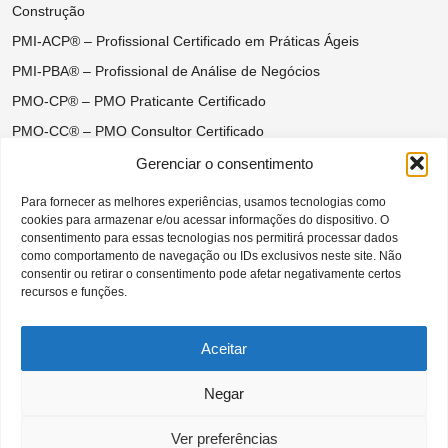
Construção
PMI-ACP® – Profissional Certificado em Práticas Ágeis
PMI-PBA® – Profissional de Análise de Negócios
PMO-CP® – PMO Praticante Certificado
PMO-CC® – PMO Consultor Certificado
Certificações do Ágil Disciplinado
Gerenciar o consentimento
DASM® – Disciplined Agile Scrum Master
Para fornecer as melhores experiências, usamos tecnologias como
cookies para armazenar e/ou acessar informações do dispositivo. O
DASSM® – Disciplined Agile Senior Scrum Master
consentimento para essas tecnologias nos permitirá processar dados
DAC® – Disciplined Agile Coach
como comportamento de navegação ou IDs exclusivos neste site. Não
consentir ou retirar o consentimento pode afetar negativamente certos
DAVSC® – Disciplined Agile Value Stream Consultant
recursos e funções.
Aceitar
Negar
CAPÍTULO SÃO PAULO BRASIL DO
PROJECT MANAGEMENT INSTITUTE |
Todos os direitos reservados –– 2026 ©
Ver preferências