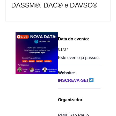
DASSM®, DAC® e DAVSC®
Data do evento:
01/07
Este evento já passou.
Website:
INSCREVA-SE!
Organizador
PMI® São Paulo