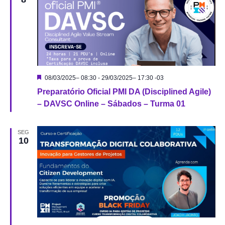
nave
de
visu
Destacado
08/03/2025– 08:30
-
29/03/2025– 17:30
-03
Preparatório Oficial PMI DA (Disciplined Agile)
de
– DAVSC Online – Sábados – Turma 01
Even
SEG
10