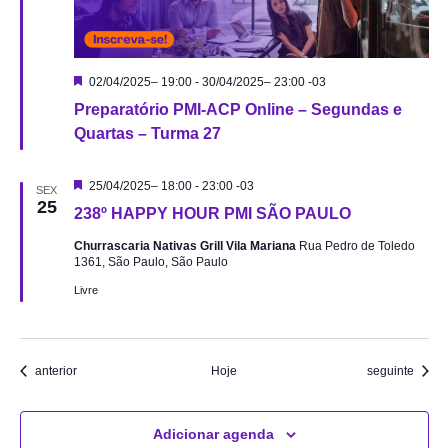
Destacado
02/04/2025– 19:00
-
30/04/2025– 23:00
-03
Preparatório PMI-ACP Online – Segundas e
Quartas – Turma 27
Destacado
25/04/2025– 18:00
-
23:00
-03
SEX
25
238º HAPPY HOUR PMI SÃO PAULO
Churrascaria Nativas Grill Vila Mariana
Rua Pedro de Toledo
1361, São Paulo, São Paulo
Livre
Eventos
Eventos
anterior
Hoje
seguinte
Adicionar agenda