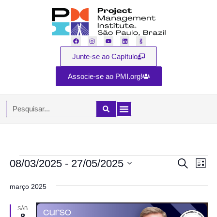
Junte-se ao Capítulo
Associe-se ao PMI.org!
08/03/2025
 - 
27/05/2025
Nav
Procurar
Pesq
Lista
eventos
Selecione
do
a
março 2025
visu
data.
e
Eve
SÁB
8